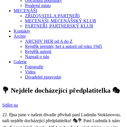
Obchodní podmínky
Prodejní místo
MECENÁŠI
ZŘIZOVATEL A PARTNEŘI
MECENÁŠI, MECENÁŠSKÝ KLUB
PARTNEŘI, PARTNERSKÝ KLUB
Kontakty
Archiv
ARCHIV HER od A do Z
Rejstřík premiér, her a autorů od roku 1945
Rejstřík autorů
Napsali o nás
Galerie
Fotografie
Videa
Divadelní zpravodaj
💐 Nejdéle docházející předplatitelka 🎭️
Sdílet na
22. října jsme v našem divadle přivítali paní Ludmilu Stoklasovou,
naši nejdéle docházející předplatitelku! 🎭️💐 Paní Ludmila k nám