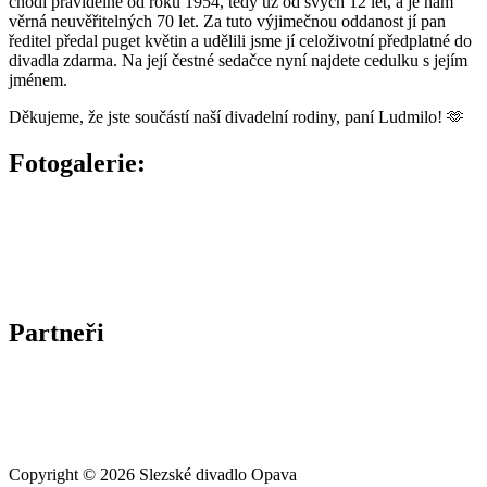
chodí pravidelně od roku 1954, tedy už od svých 12 let, a je nám
věrná neuvěřitelných 70 let. Za tuto výjimečnou oddanost jí pan
ředitel předal puget květin a udělili jsme jí celoživotní předplatné do
divadla zdarma. Na její čestné sedačce nyní najdete cedulku s jejím
jménem.
Děkujeme, že jste součástí naší divadelní rodiny, paní Ludmilo! 🫶
Fotogalerie:
Partneři
Copyright © 2026
Slezské divadlo Opava