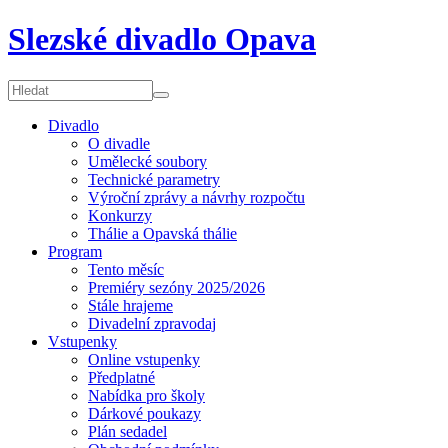
Slezské divadlo Opava
Divadlo
O divadle
Umělecké soubory
Technické parametry
Výroční zprávy a návrhy rozpočtu
Konkurzy
Thálie a Opavská thálie
Program
Tento měsíc
Premiéry sezóny 2025/2026
Stále hrajeme
Divadelní zpravodaj
Vstupenky
Online vstupenky
Předplatné
Nabídka pro školy
Dárkové poukazy
Plán sedadel